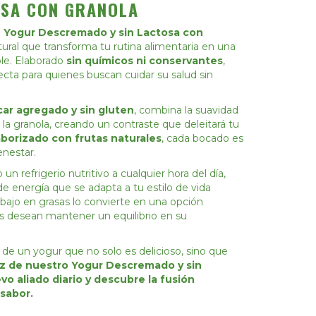
OSA CON GRANOLA
o
Yogur Descremado y sin Lactosa con
ural que transforma tu rutina alimentaria en una
ble. Elaborado
sin químicos ni conservantes
,
ecta para quienes buscan cuidar su salud sin
car agregado y sin gluten
, combina la suavidad
e la granola, creando un contraste que deleitará tu
borizado con frutas naturales
, cada bocado es
enestar.
n refrigerio nutritivo a cualquier hora del día,
e energía que se adapta a tu estilo de vida
bajo en grasas lo convierte en una opción
s desean mantener un equilibrio en su
 de un yogur que no solo es delicioso, sino que
z de nuestro Yogur Descremado y sin
o aliado diario y descubre la fusión
 sabor.