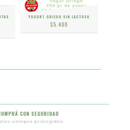
UTAS
YOGURT GRIEGO SIN LACTOSA
YOGUR P
PRO
$5.400
COMPRÁ CON SEGURIDAD
atos siempre protegidos