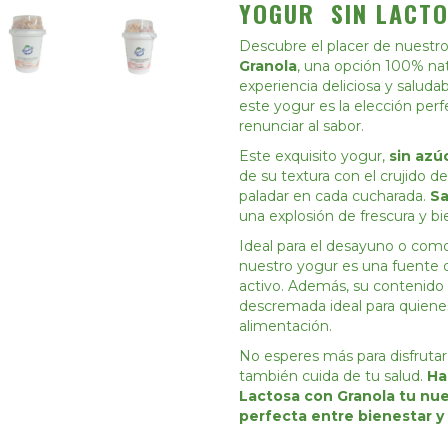
YOGUR SIN LACT
Descubre el placer de nuestr
Granola
, una opción 100% nat
experiencia deliciosa y saluda
este yogur es la elección perf
renunciar al sabor.
Este exquisito yogur,
sin azú
de su textura con el crujido d
paladar en cada cucharada.
Sa
una explosión de frescura y bi
Ideal para el desayuno o como u
nuestro yogur es una fuente d
activo. Además, su contenido 
descremada ideal para quiene
alimentación.
No esperes más para disfrutar
también cuida de tu salud.
Ha
Lactosa con Granola tu nuev
perfecta entre bienestar y