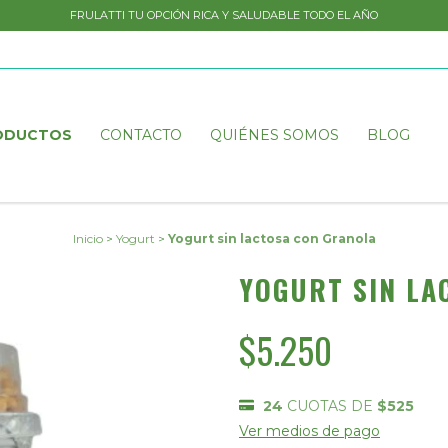
FRULATTI TU OPCIÓN RICA Y SALUDABLE TODO EL AÑO
ODUCTOS
CONTACTO
QUIÉNES SOMOS
BLOG
Inicio
>
Yogurt
>
Yogurt sin lactosa con Granola
YOGURT SIN LA
$5.250
24
CUOTAS DE
$525
Ver medios de pago