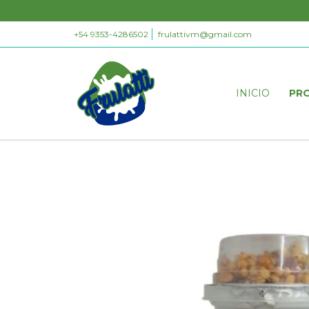
+54 9353-4286502
frulattivm@gmail.com
INICIO
PR